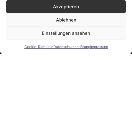
Akzeptieren
DATENSCHUTZERKLÄRUNG
Ablehnen
IMPRESSUM
Einstellungen ansehen
COOKIE-RICHTLINIE (EU)
Cookie-Richtlinie
Datenschutzerklärung
Impressum
KONTAKT
TEL:
0176 2558 2100
E-MAIL:
LEKEYF.RESTAURANT[AT]GMAIL.COM
Le Keyf © All Rights Reserved 2026